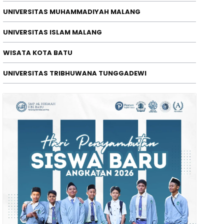
UNIVERSITAS MUHAMMADIYAH MALANG
IFESTYLE
UNIVERSITAS ISLAM MALANG
sport Kapolri Cup 2026; Konting
WISATA KOTA BATU
ersih 2 Laga Pembuka
/08/2026
UNIVERSITAS TRIBHUWANA TUNGGADEWI