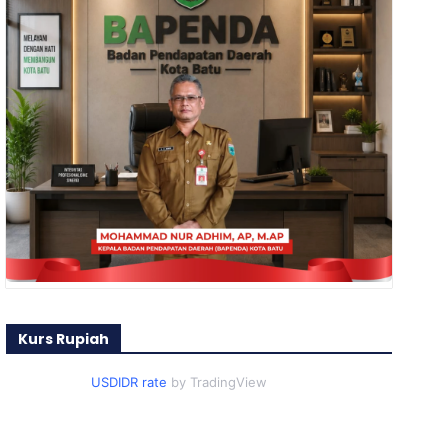
Kurs Rupiah
USDIDR rate
by TradingView