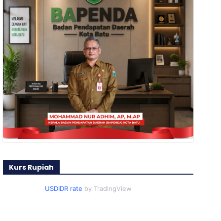
Kurs Rupiah
USDIDR rate
by TradingView