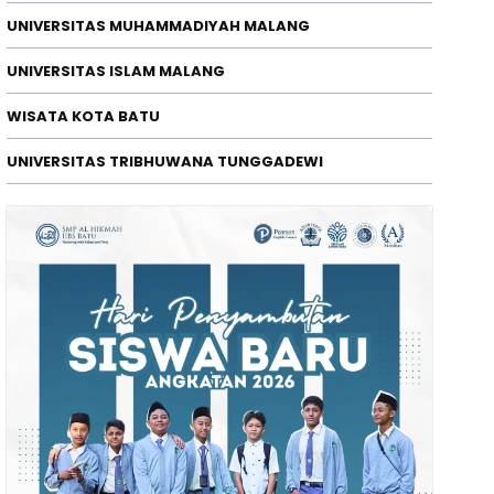
UNIVERSITAS MUHAMMADIYAH MALANG
ERISTIWA
UNIVERSITAS ISLAM MALANG
elikopter Basarnas Melakukan Pe
WISATA KOTA BATU
erairan Utara Kab. Sumenep, M
/08/2026
UNIVERSITAS TRIBHUWANA TUNGGADEWI