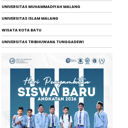
UNIVERSITAS MUHAMMADIYAH MALANG
ERISTIWA
UNIVERSITAS ISLAM MALANG
elikopter Basarnas Melakukan Pe
WISATA KOTA BATU
erairan Utara Kab. Sumenep, M
/08/2026
UNIVERSITAS TRIBHUWANA TUNGGADEWI