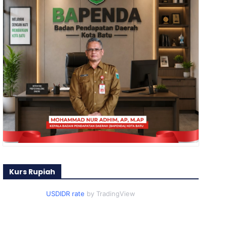
Kurs Rupiah
USDIDR rate
by TradingView