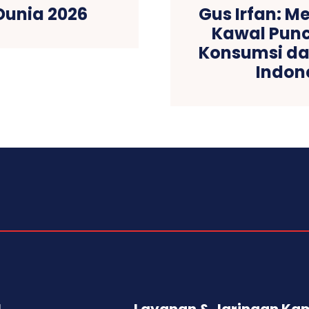
Dunia 2026
Gus Irfan: M
Kawal Pun
Konsumsi da
Indone
l
Layanan & Jaringan Ka