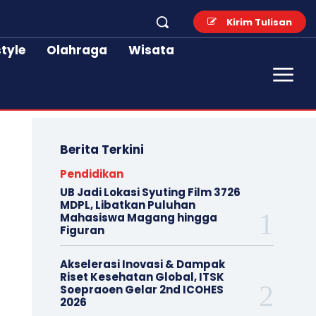
Kirim Tulisan
style
Olahraga
Wisata
Berita Terkini
Pendidikan
UB Jadi Lokasi Syuting Film 3726
MDPL, Libatkan Puluhan
Mahasiswa Magang hingga
Figuran
Akselerasi Inovasi & Dampak
Riset Kesehatan Global, ITSK
Soepraoen Gelar 2nd ICOHES
2026