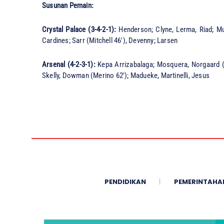
Susunan Pemain:
Crystal Palace (3-4-2-1):
Henderson; Clyne, Lerma, Riad; Mu
Cardines; Sarr (Mitchell 46′), Devenny; Larsen
Arsenal (4-2-3-1):
Kepa Arrizabalaga; Mosquera, Norgaard (Ha
Skelly, Dowman (Merino 62′); Madueke, Martinelli, Jesus
PENDIDIKAN
PEMERINTAHA