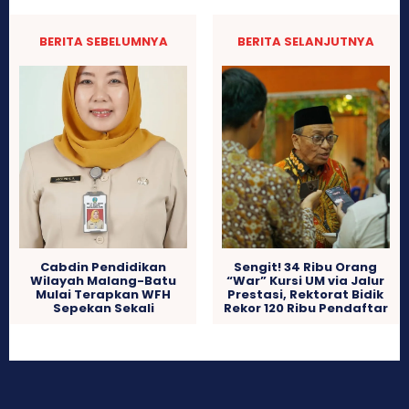
BERITA SEBELUMNYA
BERITA SELANJUTNYA
Cabdin Pendidikan
Sengit! 34 Ribu Orang
Wilayah Malang-Batu
“War” Kursi UM via Jalur
Mulai Terapkan WFH
Prestasi, Rektorat Bidik
Sepekan Sekali
Rekor 120 Ribu Pendaftar