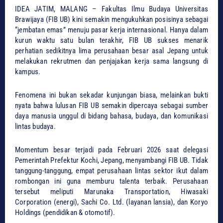
IDEA JATIM, MALANG – Fakultas Ilmu Budaya Universitas
Brawijaya (FIB UB) kini semakin mengukuhkan posisinya sebagai
“jembatan emas” menuju pasar kerja internasional. Hanya dalam
kurun waktu satu bulan terakhir, FIB UB sukses menarik
perhatian sedikitnya lima perusahaan besar asal Jepang untuk
melakukan rekrutmen dan penjajakan kerja sama langsung di
kampus.
​Fenomena ini bukan sekadar kunjungan biasa, melainkan bukti
nyata bahwa lulusan FIB UB semakin dipercaya sebagai sumber
daya manusia unggul di bidang bahasa, budaya, dan komunikasi
lintas budaya.
​Momentum besar terjadi pada Februari 2026 saat delegasi
Pemerintah Prefektur Kochi, Jepang, menyambangi FIB UB. Tidak
tanggung-tanggung, empat perusahaan lintas sektor ikut dalam
rombongan ini guna memburu talenta terbaik. Perusahaan
tersebut meliputi Marunaka Transportation, Hiwasaki
Corporation (energi), Sachi Co. Ltd. (layanan lansia), dan Koryo
Holdings (pendidikan & otomotif).