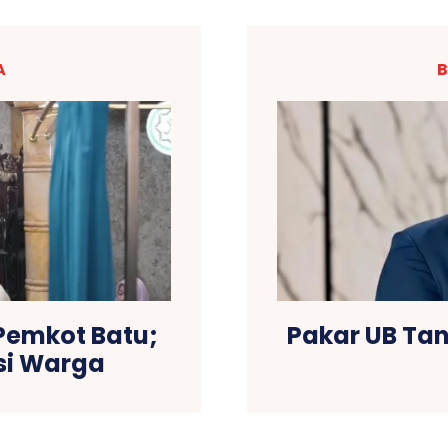
A
B
Pemkot Batu;
Pakar UB Ta
si Warga