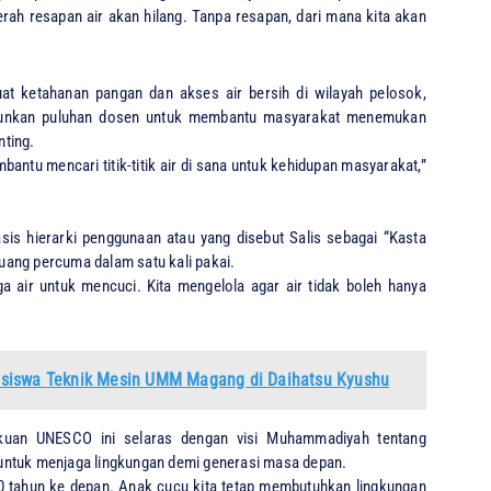
daerah resapan air akan hilang. Tanpa resapan, dari mana kita akan
 ketahanan pangan dan akses air bersih di wilayah pelosok,
rjunkan puluhan dosen untuk membantu masyarakat menemukan
nting.
bantu mencari titik-titik air di sana untuk kehidupan masyarakat,”
is hierarki penggunaan atau yang disebut Salis sebagai “Kasta
buang percuma dalam satu kali pakai.
ngga air untuk mencuci. Kita mengelola agar air tidak boleh hanya
asiswa Teknik Mesin UMM Magang di Daihatsu Kyushu
kuan UNESCO ini selaras dengan visi Muhammadiyah tentang
untuk menjaga lingkungan demi generasi masa depan.
a 500 tahun ke depan. Anak cucu kita tetap membutuhkan lingkungan