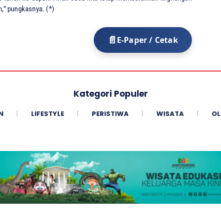
h,” pungkasnya. (*)
E-Paper / Cetak
Kategori Populer
N
LIFESTYLE
PERISTIWA
WISATA
OL