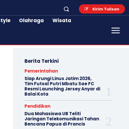
Kirim Tulisan
style
Olahraga
Wisata
Berita Terkini
Pemerintahan
Siap Arungi Linus Jatim 2026,
Tim Futsal Putri Mbatu Sae FC
Resmi Launching Jersey Anyar di
Balai Kota
Pendidikan
Dua Mahasiswa UB Teliti
Jaringan Telekomunikasi Tahan
Bencana Papua di Prancis