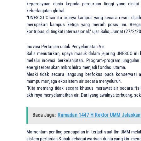
kepercayaan dunia kepada perguruan tinggi yang dinila
keberlanjutan global.
​“UNESCO Chair itu artinya kampus yang secara resmi dij
merupakan kampus ketiga yang meraih posisi ini. Berg
kontribusi di tingkat internasional,” ujar Salis, Jumat (27/2/2
​Inovasi Pertanian untuk Penyelamatan Air
​Salis menuturkan, upaya masuk dalam jejaring UNESCO ini 
melalui inovasi berkelanjutan. Program-program unggula
energi terbarukan mikrohidro menjadi fondasi utama.
​Meski tidak secara langsung berfokus pada konservasi a
mampu menjaga ekosistem air secara menyeluruh.
​“Kita memang tidak secara khusus merawat air secara fisik
akhirnya menyelamatkan air. Dari yang awalnya terbuang, seka
Baca Juga:
Ramadan 1447 H Rektor UMM Jelaskan 
​Momentum penting pencapaian ini terjadi saat tim UMM melak
sistem pertanian Subak sebagai warisan dunia yang kini men