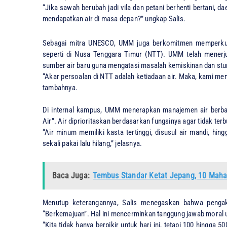
​“Jika sawah berubah jadi vila dan petani berhenti bertani, 
mendapatkan air di masa depan?” ungkap Salis.
​Sebagai mitra UNESCO, UMM juga berkomitmen memperkuat
seperti di Nusa Tenggara Timur (NTT). UMM telah mene
sumber air baru guna mengatasi masalah kemiskinan dan stu
​“Akar persoalan di NTT adalah ketiadaan air. Maka, kami mem
tambahnya.
​Di internal kampus, UMM menerapkan manajemen air berbas
Air”. Air diprioritaskan berdasarkan fungsinya agar tidak ter
​“Air minum memiliki kasta tertinggi, disusul air mandi, hi
sekali pakai lalu hilang,” jelasnya.
Baca Juga:
Tembus Standar Ketat Jepang, 10 Mah
​Menutup keterangannya, Salis menegaskan bahwa penga
“Berkemajuan”. Hal ini mencerminkan tanggung jawab moral 
​“Kita tidak hanya berpikir untuk hari ini, tetapi 100 hingg