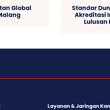
tan Global
Standar Dun
 Malang
Akreditasi 
Lulusan
l
Layanan & Jaringan Ka