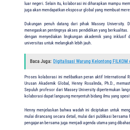
luar negeri. Selain itu, kolaborasi ini diharapkan mampu m
juga akan mendapatkan eksposur global yang membuat mereka 
​Dukungan penuh datang dari pihak Massey University. 
menegaskan pentingnya akses pendidikan yang berkualitas.
dengan menyediakan lingkungan akademik yang inklusif da
universitas untuk melangkah lebih jauh.
Baca Juga:
Digitalisasi Warung Kelontong FILKO
​Proses kolaborasi ini melibatkan peran aktif International 
Urusan Akademik Global, Henny Rosalinda, Ph.D., memastik
Sepuluh profesor dari Massey University dipertemukan langs
kolaborasi dapat langsung menyentuh bidang ilmu yang spesif
​Henny menjelaskan bahwa wadah ini diciptakan untuk meng
mulai dirancang secara detail, mulai dari publikasi bersam
pengajaran bersama juga menjadi agenda utama yang dibahas