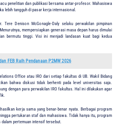
emacu penelitian dan publikasi bersama antar-profesor. Mahasiswa
lebih tangguh di pasar kerja internasional.
Dr. Tere Denison McGonagle-Daly selaku perwakilan pimpinan
 Menurutnya, mempersiapkan generasi masa depan harus dimulai
n bermutu tinggi. Visi ini menjadi landasan kuat bagi kedua
M dan FEB Raih Pendanaan P2MW 2026
Relations Office atau IRO dari setiap fakultas di UB. Wakil Bidang
an bahwa diskusi tidak berhenti pada level universitas saja.
ung dengan para perwakilan IRO fakultas. Hal ini dilakukan agar
ik.
hasilkan kerja sama yang benar-benar nyata. Berbagai program
a hingga pertukaran staf dan mahasiswa. Tidak hanya itu, program
 dalam pertemuan intensif tersebut.