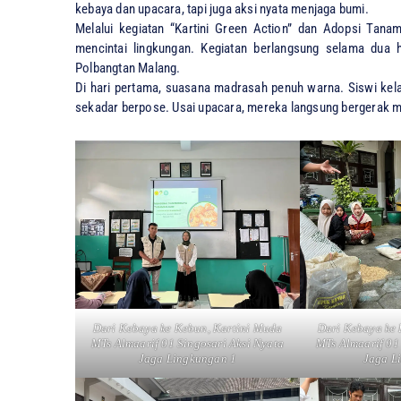
kebaya dan upacara, tapi juga aksi nyata menjaga bumi.
Melalui kegiatan “Kartini Green Action” dan Adopsi Tana
mencintai lingkungan. Kegiatan berlangsung selama dua 
Polbangtan Malang.
Di hari pertama, suasana madrasah penuh warna. Siswi kela
sekadar berpose. Usai upacara, mereka langsung bergerak 
Dari Kebaya ke Kebun, Kartini Muda
Dari Kebaya ke 
MTs Almaarif 01 Singosari Aksi Nyata
MTs Almaarif 01
Jaga Lingkungan 1
Jaga L