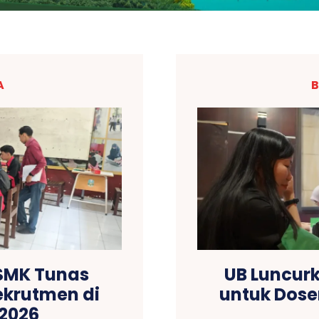
A
B
 SMK Tunas
UB Luncur
ekrutmen di
untuk Dose
2026