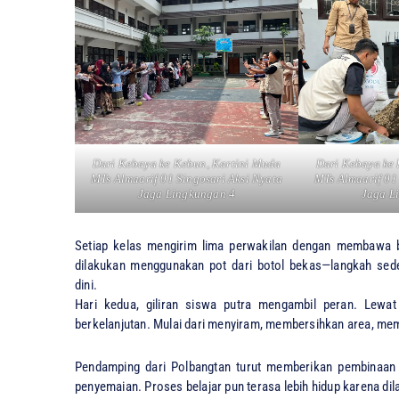
Dari Kebaya ke Kebun, Kartini Muda
Dari Kebaya ke 
MTs Almaarif 01 Singosari Aksi Nyata
MTs Almaarif 01
Jaga Lingkungan 4
Jaga L
Setiap kelas mengirim lima perwakilan dengan membawa bib
dilakukan menggunakan pot dari botol bekas—langkah sede
dini.
Hari kedua, giliran siswa putra mengambil peran. Lew
berkelanjutan. Mulai dari menyiram, membersihkan area, mem
Pendamping dari Polbangtan turut memberikan pembinaan l
penyemaian. Proses belajar pun terasa lebih hidup karena dil