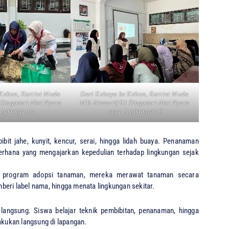
Kebun, Kartini Muda
Dari Kebaya ke Kebun, Kartini Muda
 Singosari Aksi Nyata
MTs Almaarif 01 Singosari Aksi Nyata
ingkungan 5
Jaga Lingkungan 6
it jahe, kunyit, kencur, serai, hingga lidah buaya. Penanaman
rhana yang mengajarkan kepedulian terhadap lingkungan sejak
at program adopsi tanaman, mereka merawat tanaman secara
beri label nama, hingga menata lingkungan sekitar.
angsung. Siswa belajar teknik pembibitan, penanaman, hingga
akukan langsung di lapangan.