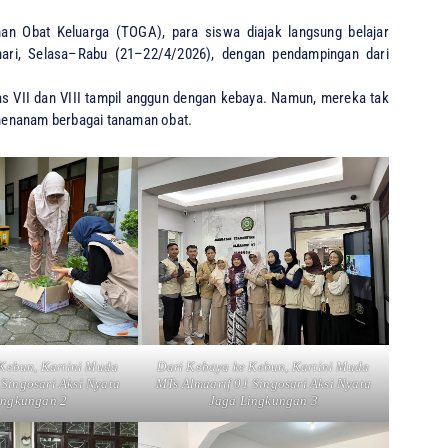
man Obat Keluarga (TOGA), para siswa diajak langsung belajar
hari, Selasa–Rabu (21–22/4/2026), dengan pendampingan dari
s VII dan VIII tampil anggun dengan kebaya. Namun, mereka tak
menanam berbagai tanaman obat.
Kebun, Kartini Muda
Dari Kebaya ke Kebun, Kartini Muda
 Singosari Aksi Nyata
MTs Almaarif 01 Singosari Aksi Nyata
ingkungan 2
Jaga Lingkungan 3