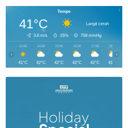
Tempe
41°C
Langit cerah
3.6 m/s
25%
758
mmHg
13:00
14:00
15:00
16:00
17:00
18:00
‹
›
41°C
42°C
42°C
42°C
42°C
41°C