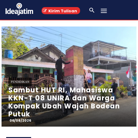
Kirim Tulisan
PERISTIWA
Helikopter Basarnas
Melakukan Penyisiran Udara Di
Perairan Utara Kab. Sumenep,
Madura
06/08/2026