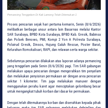
Pemancing Tenggelam Di Kali Lamong Telah Ditemukan 1
Proses pencarian sejak hari pertama kemarin, Senin (8/6/2026)
melibatkan berbagai unsur antara lain Basarnas melalui Kantor
SAR Surabaya, BPBD Kota Surabaya, BPBD Kab. Gresik, Babinsa
dan Polsek Benowo, PMI, Kompi 2 Yon A Polresta Surabaya,
Polairud Gresik, Dinsos, Hujung Galuh Rescue, Poster Barat,
Kelurahan Romokalisari, RAPI, dan relawan serta warga sekitar.
Sebelumnya pencarian dilakukan atas laporan adanya pemancing
yang tenggelam pada Senin (8/6/2026) pagi. Tim SAR gabungan
melakukan upaya pencarian dengan mengerahkan tim penyelam
dan melakukan penyisiran permukaan air dengan area pencarian
sekitar 1 kilometer. Tim juga melakukan manuver dengan
menggunakan perahu karet agar menciptakan gelombang besar
untuk mengangkat tubuh korban dari dasar ke permukaan.
Dengan telah ditemukannya korban dan diserahkan kepada pihak
keluarga maka tim SAR gabungan melakukan debriefing dan