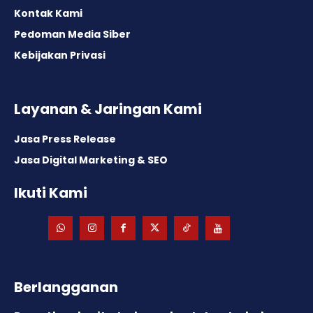
Kontak Kami
Pedoman Media Siber
Kebijakan Privasi
Layanan & Jaringan Kami
Jasa Press Release
Jasa Digital Marketing & SEO
Ikuti Kami
Berlangganan