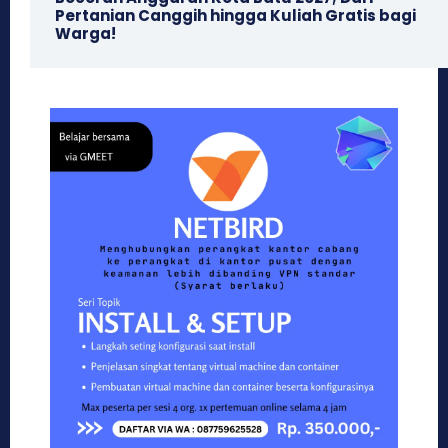
Pertanian Canggih hingga Kuliah Gratis bagi
Warga!