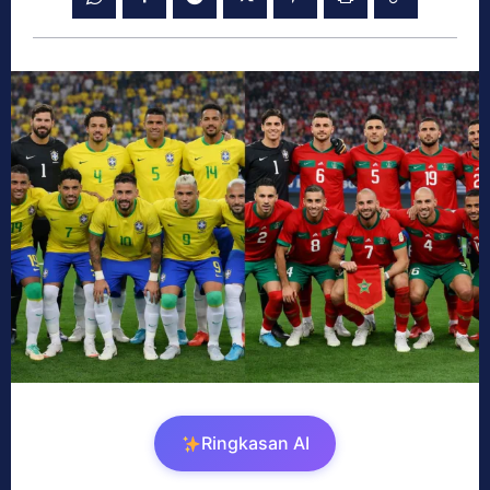
Ringkasan AI