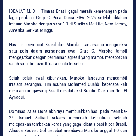
IDEAJATIM.ID – Timnas Brasil gagal meraih kemenangan pada
laga perdana Grup C Piala Dunia FIFA 2026 setelah ditahan
imbang Maroko dengan skor 1-1 di Stadion MetLife, New Jersey,
Amerika Serikat, Minggu.
Hasil ini membuat Brasil dan Maroko sama-sama mengoleksi
satu poin dalam persaingan awal Grup C. Maroko tampil
mengejutkan dengan permainan agresif yang mampu merepotkan
salah satu tim favorit juara dunia tersebut.
Sejak peluit awal dibunyikan, Maroko langsung mengambil
inisiatif serangan. Tim asuhan Mohamed Ouahbi beberapa kali
mengancam gawang Brasil melalui aksi Brahim Diaz dan Neil El
Aynaoui.
Dominasi Atlas Lions akhirnya membuahkan hasil pada menit ke-
25. Ismael Saibari sukses memecah kebuntuan setelah
melepaskan tembakan keras yang gagal diantisipasi kiper Brasil,
Alisson Becker. Gol tersebut membawa Maroko unggul 1-0 dan