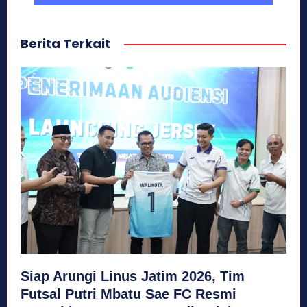
Berita Terkait
Siap Arungi Linus Jatim 2026, Tim
Futsal Putri Mbatu Sae FC Resmi