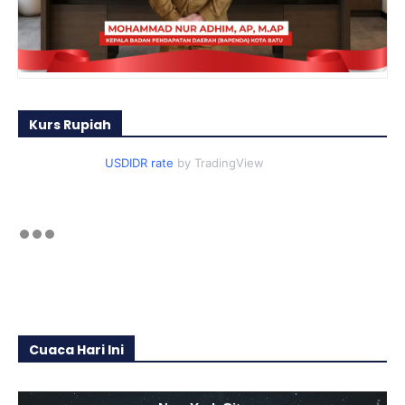
Kurs Rupiah
USDIDR rate
by TradingView
Cuaca Hari Ini