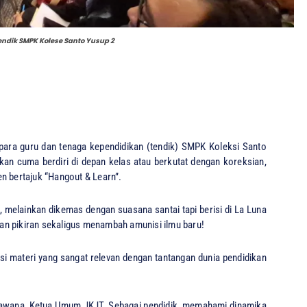
dik SMPK Kolese Santo Yusup 2
ra guru dan tenaga kependidikan (tendik) SMPK Koleksi Santo
kan cuma berdiri di depan kelas atau berkutat dengan koreksian,
n bertajuk “Hangout & Learn”.
h, melainkan dikemas dengan suasana santai tapi berisi di La Luna
an pikiran sekaligus menambah amunisi ilmu baru!
esi materi yang sangat relevan dengan tantangan dunia pendidikan
Bawana, Ketua Umum JKJT. Sebagai pendidik, memahami dinamika