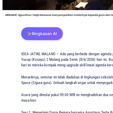
MENARIK: Agustinus Tedja Bawana menyampaikan materinya kepada guru dan ten
Ringkasan AI
IDEA JATIM, ​MALANG – Ada yang berbeda dengan agenda pa
Yusup (Kosayu) 2 Malang pada Senin (8/6/2026) hari ini. Bu
hari ini mereka kompak meng-upgrade skill lewat agenda kere
​Menariknya, seminar ini tidak diadakan di lingkungan sekola
Space (Sigura-gura). Sebuah langkah segar untuk menyegark
​Acara yang dimulai pukul 09.00 WIB ini menghadirkan dua s
masa kini:
​Sesi 1: Menyelami Dunia Remaja bersama Agustinus Tedja 