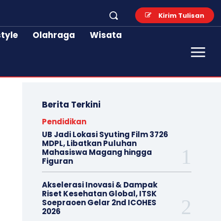
Kirim Tulisan
style
Olahraga
Wisata
Berita Terkini
Pendidikan
UB Jadi Lokasi Syuting Film 3726
MDPL, Libatkan Puluhan
Mahasiswa Magang hingga
Figuran
Akselerasi Inovasi & Dampak
Riset Kesehatan Global, ITSK
Soepraoen Gelar 2nd ICOHES
2026