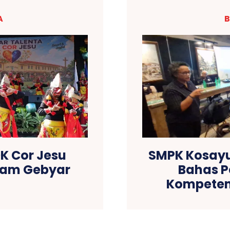
A
B
K Cor Jesu
SMPK Kosayu 
lam Gebyar
Bahas P
6
Kompetens