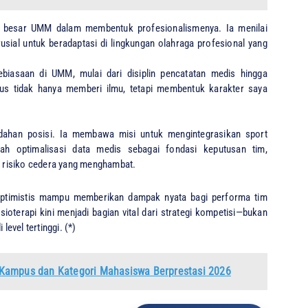
n besar UMM dalam membentuk profesionalismenya. Ia menilai
rusial untuk beradaptasi di lingkungan olahraga profesional yang
ebiasaan di UMM, mulai dari disiplin pencatatan medis hingga
us tidak hanya memberi ilmu, tetapi membentuk karakter saya
dahan posisi. Ia membawa misi untuk mengintegrasikan sport
lah optimalisasi data medis sebagai fondasi keputusan tim,
 risiko cedera yang menghambat.
 optimistis mampu memberikan dampak nyata bagi performa tim
terapi kini menjadi bagian vital dari strategi kompetisi—bukan
level tertinggi. (*)
Kampus dan Kategori Mahasiswa Berprestasi 2026