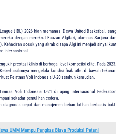
eague (IBL) 2026 kian memanas. Dewa United Basketball, sang
mereka dengan merekrut Fauzan Algifari, alumnus Sarjana dan
 Kehadiran sosok yang akrab disapa Algi ini menjadi sinyal kuat
ng internasional.
kir prestasi klinis di berbagai level kompetisi elite. Pada 2023,
Keberhasilannya mengelola kondisi fisik atlet di bawah tekanan
kuat Pelatnas Voli Indonesia U-20 setahun kemudian.
Timnas Voli Indonesia U-21 di ajang internasional Fédération
elampaui sekadar pemulihan cedera.
an diagnosis cepat dan manajemen beban latihan berbasis bukti
iswa UMM Mampu Pangkas Biaya Produksi Petani