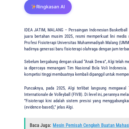
Ringkasan AI
IDEA JATIM, MALANG – Persaingan Indonesian Basketball L
juara bertahan musim 2025, resmi memperkuat lini medis 
Profesi Fisioterapi Universitas Muhammadiyah Malang (UMM).
hadirnya generasi baru fisioterapi olahraga dengan jam terba
Sebelum bergabung dengan skuad “Anak Dewa”, Algi telah mengu
ia dipercaya menangani Tim Nasional Bola Voli Indonesia. 
kompetisi tinggi membuatnya kembali dipanggil untuk memper
​Puncaknya, pada 2025, Algi terlibat langsung mengawal 
Internationale de Volleyball (FIVB). Di level ini, perannya m
​”Fisioterapi kini adalah sistem presisi yang menggabungk
(evidence-based),” jelas Algi.
Baca Juga:
Mesin Pemisah Cengkeh Buatan Mahas