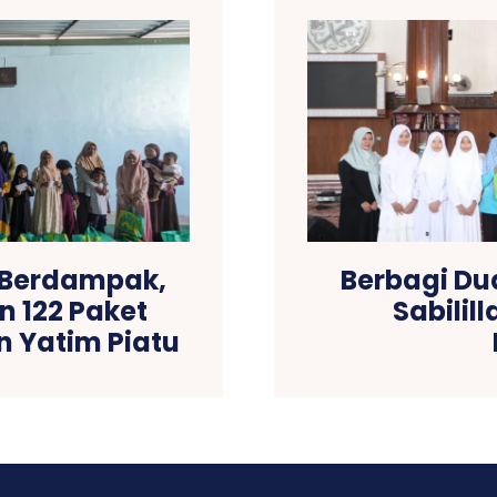
 Berdampak,
Berbagi Du
n 122 Paket
Sabilil
n Yatim Piatu