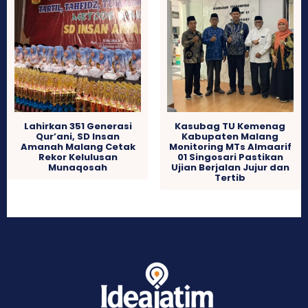
Lahirkan 351 Generasi
Kasubag TU Kemenag
Qur’ani, SD Insan
Kabupaten Malang
Amanah Malang Cetak
Monitoring MTs Almaarif
Rekor Kelulusan
01 Singosari Pastikan
Munaqosah
Ujian Berjalan Jujur dan
Tertib