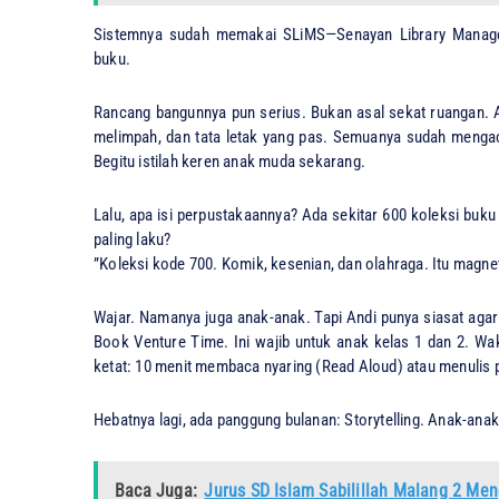
Sistemnya sudah memakai SLiMS—Senayan Library Manage
buku.
​Rancang bangunnya pun serius. Bukan asal sekat ruangan. A
melimpah, dan tata letak yang pas. Semuanya sudah menga
Begitu istilah keren anak muda sekarang.
​Lalu, apa isi perpustakaannya? Ada sekitar 600 koleksi buk
paling laku?
​”Koleksi kode 700. Komik, kesenian, dan olahraga. Itu magnet
​Wajar. Namanya juga anak-anak. Tapi Andi punya siasat ag
Book Venture Time. Ini wajib untuk anak kelas 1 dan 2. Wa
ketat: 10 menit membaca nyaring (Read Aloud) atau menulis pu
​Hebatnya lagi, ada panggung bulanan: Storytelling. Anak-an
Baca Juga:
Jurus SD Islam Sabilillah Malang 2 Men