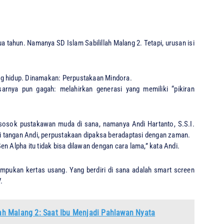
a tahun. Namanya SD Islam Sabilillah Malang 2. Tetapi, urusan isi
ang hidup. Dinamakan: Perpustakaan Mindora.
sarnya pun gagah: melahirkan generasi yang memiliki “pikiran
da sosok pustakawan muda di sana, namanya Andi Hartanto, S.S.I.
 tangan Andi, perpustakaan dipaksa beradaptasi dengan zaman.
en Alpha itu tidak bisa dilawan dengan cara lama,” kata Andi.
umpukan kertas usang. Yang berdiri di sana adalah smart screen
.
llah Malang 2: Saat Ibu Menjadi Pahlawan Nyata