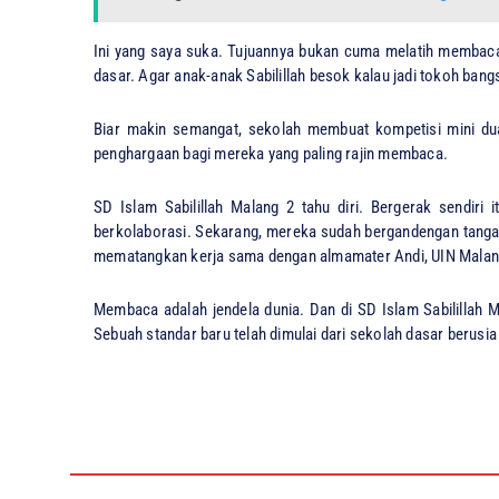
​Ini yang saya suka. Tujuannya bukan cuma melatih membaca
dasar. Agar anak-anak Sabilillah besok kalau jadi tokoh bang
​Biar makin semangat, sekolah membuat kompetisi mini dua
penghargaan bagi mereka yang paling rajin membaca.
​SD Islam Sabilillah Malang 2 tahu diri. Bergerak sendir
berkolaborasi. Sekarang, mereka sudah bergandengan tanga
mematangkan kerja sama dengan almamater Andi, UIN Malan
​Membaca adalah jendela dunia. Dan di SD Islam Sabilillah Ma
Sebuah standar baru telah dimulai dari sekolah dasar berusia 