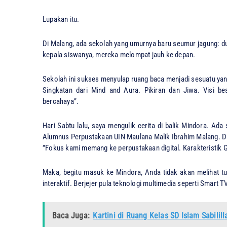
​Lupakan itu.
​Di Malang, ada sekolah yang umurnya baru seumur jagung: du
kepala siswanya, mereka melompat jauh ke depan.
​Sekolah ini sukses menyulap ruang baca menjadi sesuatu y
​Singkatan dari Mind and Aura. Pikiran dan Jiwa. Visi be
bercahaya”.
​Hari Sabtu lalu, saya mengulik cerita di balik Mindora. A
Alumnus Perpustakaan UIN Maulana Malik Ibrahim Malang. Di
​”Fokus kami memang ke perpustakaan digital. Karakteristik G
​Maka, begitu masuk ke Mindora, Anda tidak akan melihat t
interaktif. Berjejer pula teknologi multimedia seperti Smart TV
Baca Juga:
Kartini di Ruang Kelas SD Islam Sabili