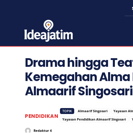
Drama hingga Tea
Kemegahan Alma F
Almaarif Singosari
TOPIK
Almaarif Singosari
Yayasan Alm
PENDIDIKAN
Yayasan Pendidikan Almaarif Singosari
Redaktur 4