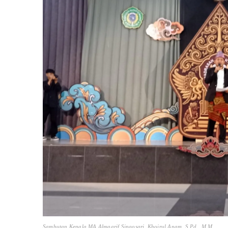
Sambutan Kepala MA Almaarif Singosari, Khoirul Anam, S.Pd., M.M