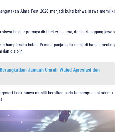
mengatakan Alma Fest 2026 menjadi bukti bahwa siswa memiliki
a siswa belajar percaya diri, bekerja sama, dan bertanggung jawab
 hampir satu bulan. Proses panjang itu menjadi bagian penting
 dan disiplin.
i Berangkatkan Jamaah Umrah, Wujud Apresiasi dan
ngosari tidak hanya menitikberatkan pada kemampuan akademik,
as.