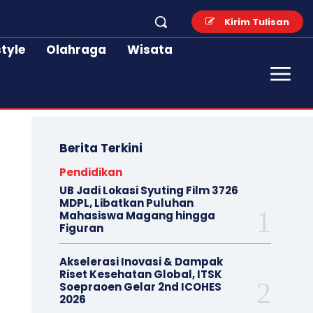
Kirim Tulisan
style
Olahraga
Wisata
Berita Terkini
Pendidikan
UB Jadi Lokasi Syuting Film 3726
MDPL, Libatkan Puluhan
Mahasiswa Magang hingga
Figuran
Akselerasi Inovasi & Dampak
Riset Kesehatan Global, ITSK
Soepraoen Gelar 2nd ICOHES
2026