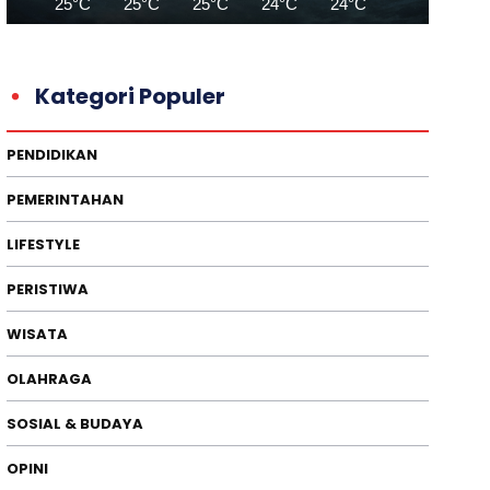
25°C
25°C
25°C
24°C
24°C
24°C
26
Kategori Populer
PENDIDIKAN
PEMERINTAHAN
LIFESTYLE
PERISTIWA
WISATA
OLAHRAGA
SOSIAL & BUDAYA
OPINI