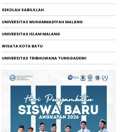
SEKOLAH SABILILLAH
UNIVERSITAS MUHAMMADIYAH MALANG
ERISTIWA
ebakaran Lahan Sebelah Ancam P
UNIVERSITAS ISLAM MALANG
ource Pastikan Penanganan Cep
WISATA KOTA BATU
da Korban Jiwa
/08/2026
UNIVERSITAS TRIBHUWANA TUNGGADEWI