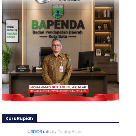
Kurs Rupiah
USDIDR rate
by TradingView