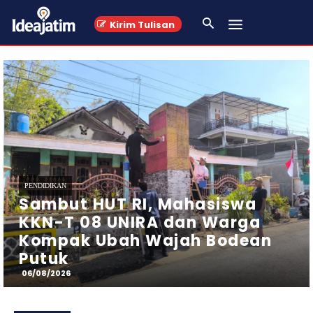
Kirim Tulisan
PERISTIWA
Helikopter Basarnas
Melakukan Penyisiran Udara Di
Perairan Utara Kab. Sumenep,
Madura
06/08/2026