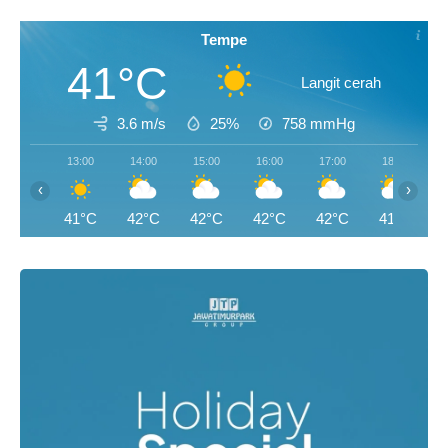
Tempe
41°C
Langit cerah
3.6 m/s
25%
758
mmHg
13:00
14:00
15:00
16:00
17:00
18:00
‹
›
41°C
42°C
42°C
42°C
42°C
41°C