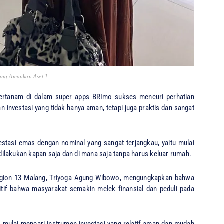
ang Amankan Aset 1
tertanam di dalam super apps BRImo sukses mencuri perhatian
n investasi yang tidak hanya aman, tetapi juga praktis dan sangat
estasi emas dengan nominal yang sangat terjangkau, yaitu mulai
a dilakukan kapan saja dan di mana saja tanpa harus keluar rumah.
Region 13 Malang, Triyoga Agung Wibowo, mengungkapkan bahwa
sitif bahwa masyarakat semakin melek finansial dan peduli pada
 mulai mencari instrumen investasi yang relatif aman dan mudah