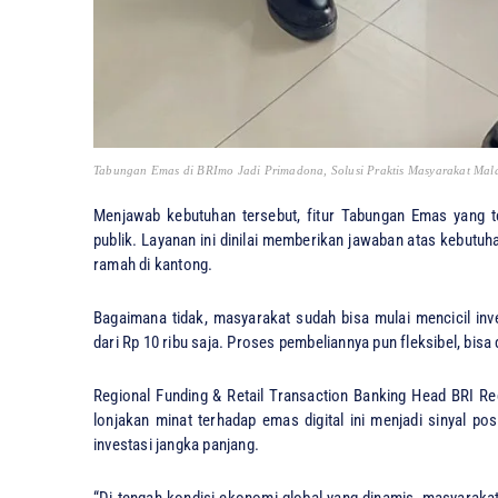
Tabungan Emas di BRImo Jadi Primadona, Solusi Praktis Masyarakat Mal
Menjawab kebutuhan tersebut, fitur Tabungan Emas yang 
publik. Layanan ini dinilai memberikan jawaban atas kebutuha
ramah di kantong.
Bagaimana tidak, masyarakat sudah bisa mulai mencicil inv
dari Rp 10 ribu saja. Proses pembeliannya pun fleksibel, bis
Regional Funding & Retail Transaction Banking Head BRI 
lonjakan minat terhadap emas digital ini menjadi sinyal po
investasi jangka panjang.
“Di tengah kondisi ekonomi global yang dinamis, masyarakat