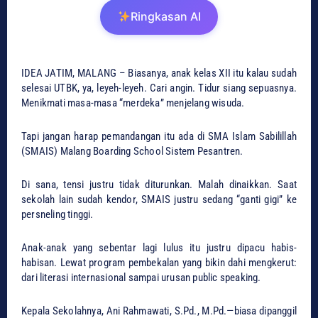
Ringkasan AI
IDEA JATIM, MALANG – Biasanya, anak kelas XII itu kalau sudah
selesai UTBK, ya, leyeh-leyeh. Cari angin. Tidur siang sepuasnya.
Menikmati masa-masa “merdeka” menjelang wisuda.
​Tapi jangan harap pemandangan itu ada di SMA Islam Sabilillah
(SMAIS) Malang Boarding School Sistem Pesantren.
​Di sana, tensi justru tidak diturunkan. Malah dinaikkan. Saat
sekolah lain sudah kendor, SMAIS justru sedang “ganti gigi” ke
persneling tinggi.
Anak-anak yang sebentar lagi lulus itu justru dipacu habis-
habisan. Lewat program pembekalan yang bikin dahi mengkerut:
dari literasi internasional sampai urusan public speaking.
​Kepala Sekolahnya, Ani Rahmawati, S.Pd., M.Pd.—biasa dipanggil