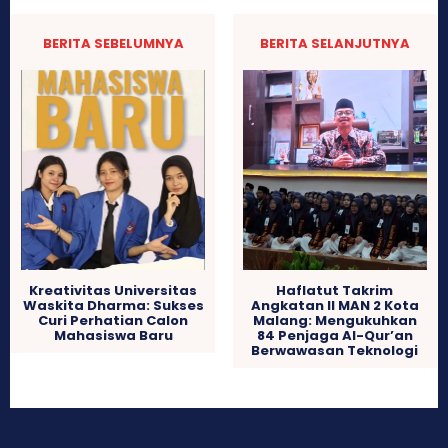
BERITA SEBELUMNYA
BERITA SELANJUTNYA
Kreativitas Universitas
Haflatut Takrim
Waskita Dharma: Sukses
Angkatan II MAN 2 Kota
Curi Perhatian Calon
Malang: Mengukuhkan
Mahasiswa Baru
84 Penjaga Al-Qur’an
Berwawasan Teknologi