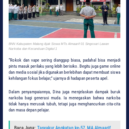
BNN Kabupaten Malang Ajak Siswa MTs Almaarif 01 Singosari Lawan
Narkoba dan Kecanduan Digital 1
“Rokok dan vape sering dianggap biasa, padahal bisa menjadi
pintu masuk perilaku yang lebih berisiko. Begitu juga game online
dan media sosial jika digunakan berlebihan dapat membuat siswa
kehilangan fokus belajar,” ujarnya di hadapan peserta apel.
Dalam penyampaiannya, Dina juga menjelaskan dampak buruk
narkoba bagi generasi muda. Ia menegaskan bahwa narkoba
tidak hanya merusak tubuh, tetapi juga menghancurkan cita-cita
dan masa depan pelajar.
Baca Juga:
Tasyakur Angkatan ke-57, MA Almaarif