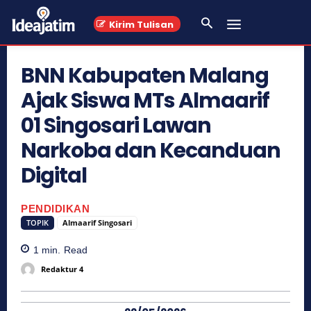
Kirim Tulisan
BNN Kabupaten Malang
Ajak Siswa MTs Almaarif
01 Singosari Lawan
Narkoba dan Kecanduan
Digital
PENDIDIKAN
TOPIK
Almaarif Singosari
1
min.
Read
Redaktur 4