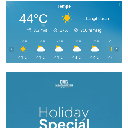
Tempe
44°C
Langit cerah
3.3 m/s
17%
756
mmHg
15:00
16:00
17:00
18:00
19:00
20:00
‹
›
44°C
44°C
44°C
43°C
42°C
42°C