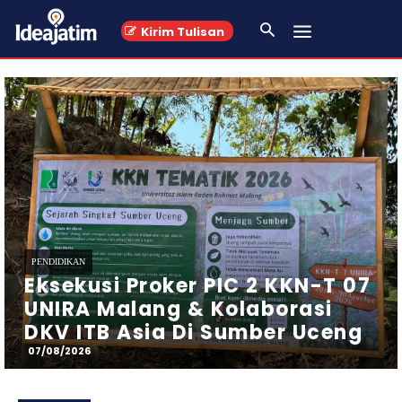
Kirim Tulisan
PENDIDIKAN
Akselerasi Riset Global, ITSK
RS. dr. Soepraoen Gelar
Konferensi Internasional
ICOHES 2026
07/08/2026