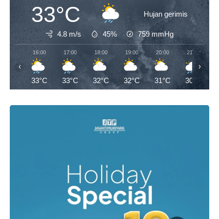
33°C
Hujan gerimis
4.8 m/s
45%
759
mmHg
16:00
17:00
18:00
19:00
20:00
21:00
‹
›
33°C
33°C
32°C
32°C
31°C
30°C