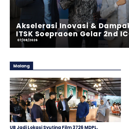
PENDIDIKAN
Eksekusi Proker PIC 2 KKN-T
Kolaborasi DKV ITB Asia Di
07/08/2026
Malang
UB Jadi Lokasi Syuting Film 3726 MDPL,