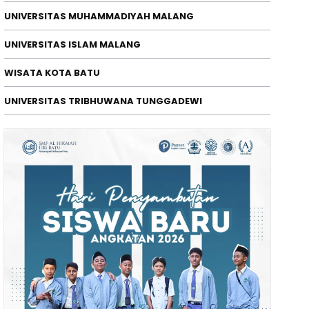
UNIVERSITAS MUHAMMADIYAH MALANG
ENDIDIKAN
UNIVERSITAS ISLAM MALANG
kselerasi Riset Global, ITSK RS. 
WISATA KOTA BATU
onferensi Internasional ICOHES 
/08/2026
UNIVERSITAS TRIBHUWANA TUNGGADEWI