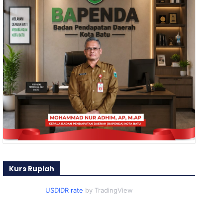
Kurs Rupiah
USDIDR rate
by TradingView