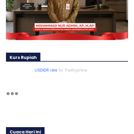
Kurs Rupiah
USDIDR rate
by TradingView
Cuaca Hari Ini