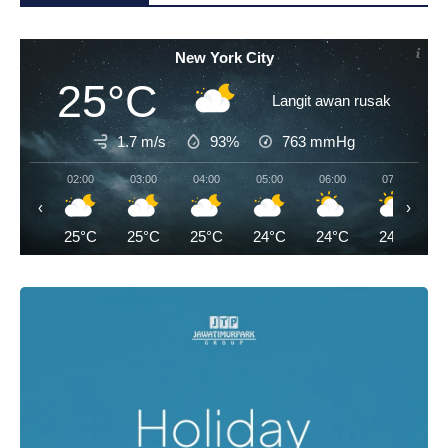
New York City
25°C
Langit awan rusak
1.7 m/s
93%
763
mmHg
02:00
03:00
04:00
05:00
06:00
07:00
‹
›
25°C
25°C
25°C
24°C
24°C
24°C