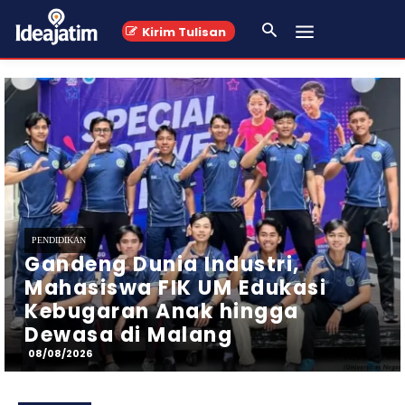
Kirim Tulisan
PENDIDIKAN
UB Jadi Lokasi Syuting Film
3726 MDPL, Libatkan Puluhan
Mahasiswa Magang hingga
Figuran
07/08/2026