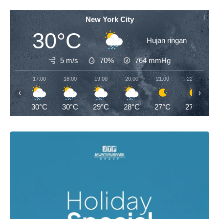
New York City
30°C
Hujan ringan
5 m/s
70%
764
mmHg
17:00
18:00
19:00
20:00
21:00
22:00
‹
›
30°C
30°C
29°C
28°C
27°C
27°C