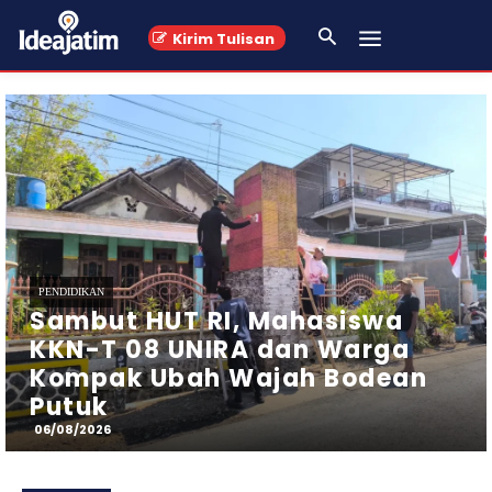
Kirim Tulisan
PERISTIWA
Helikopter Basarnas
Melakukan Penyisiran Udara Di
Perairan Utara Kab. Sumenep,
Madura
06/08/2026