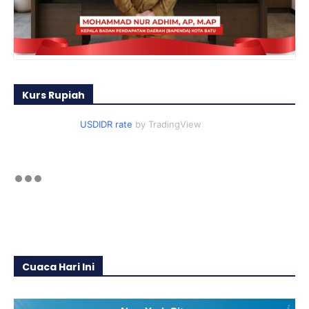
Kurs Rupiah
USDIDR rate
by TradingView
Cuaca Hari Ini