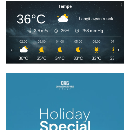
Tempe
36°C
Langit awan rusak
2.9 m/s
36%
758
mmHg
02:00
03:00
04:00
05:00
06:00
07:00
‹
›
36°C
35°C
34°C
33°C
33°C
33°C