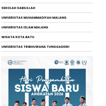
SEKOLAH SABILILLAH
UNIVERSITAS MUHAMMADIYAH MALANG
ENDIDIKAN
UNIVERSITAS ISLAM MALANG
kselerasi Riset Global, ITSK RS. 
WISATA KOTA BATU
onferensi Internasional ICOHES 
/08/2026
UNIVERSITAS TRIBHUWANA TUNGGADEWI