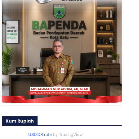
Kurs Rupiah
USDIDR rate
by TradingView