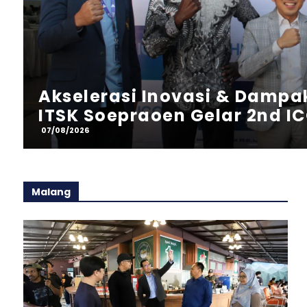
PENDIDIKAN
Eksekusi Proker PIC 2 KKN-T
Kolaborasi DKV ITB Asia Di
07/08/2026
Malang