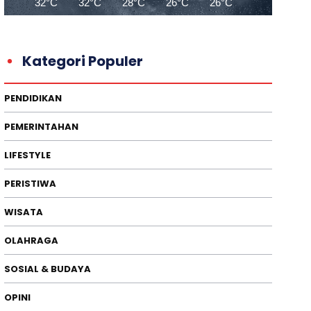
32°C
32°C
28°C
26°C
26°C
26°C
26
Kategori Populer
PENDIDIKAN
PEMERINTAHAN
LIFESTYLE
PERISTIWA
WISATA
OLAHRAGA
SOSIAL & BUDAYA
OPINI