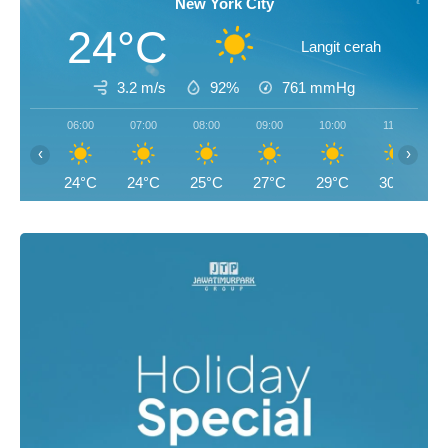
New York City
24°C
Langit cerah
3.2 m/s
92%
761
mmHg
06:00
07:00
08:00
09:00
10:00
11:00
‹
›
24°C
24°C
25°C
27°C
29°C
30°C