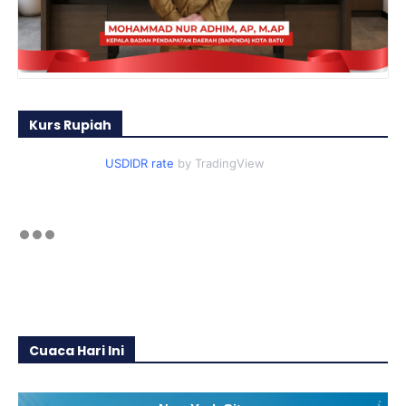
Kurs Rupiah
USDIDR rate
by TradingView
Cuaca Hari Ini