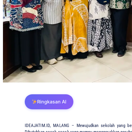
Ringkasan AI
IDEAJATIM.ID, MALANG – Mewujudkan sekolah yang bena
Dibutuhkan sosok-sosok yang mampu menggerakkan perubahan