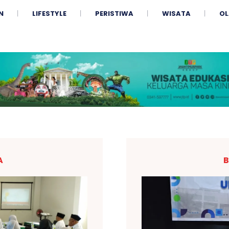
N
LIFESTYLE
PERISTIWA
WISATA
OL
A
B