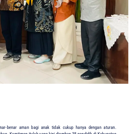
r-benar aman bagi anak tidak cukup hanya dengan aturan.
. Komitmen itulah yang kini diemban 38 pendidik di Kabupaten