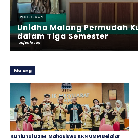
PENDIDIKAN
Antisipasi Penyalahgunaan 
Brawijaya Gelar Tes NAPZA 
Mahasiswa Baru
05/08/2026
Malang
Kunjungi USIM, Mahasiswa KKN UMM Belajar