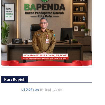
Kurs Rupiah
USDIDR rate
by TradingView