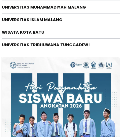
UNIVERSITAS MUHAMMADIYAH MALANG
ENDIDIKAN
UNIVERSITAS ISLAM MALANG
M Gaet 5 Universitas Top Austra
WISATA KOTA BATU
ast-Track dan Double Degree
/08/2026
UNIVERSITAS TRIBHUWANA TUNGGADEWI