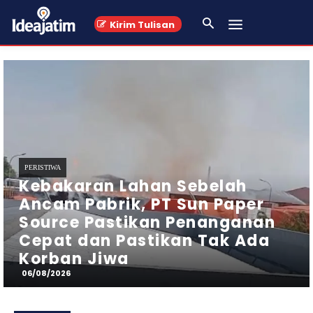
Kirim Tulisan
PENDIDIKAN
Siswa SMA Walisongo Gempol
Raih Juara 2 Olimpiade Bahasa
Arab Tingkat Kabupaten
Pasuruan
06/08/2026