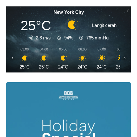
New York City
25°C
Langit cerah
2.6 m/s
94%
765
mmHg
03:00
04:00
05:00
06:00
07:00
08:00
‹
›
25°C
25°C
24°C
24°C
24°C
26°C