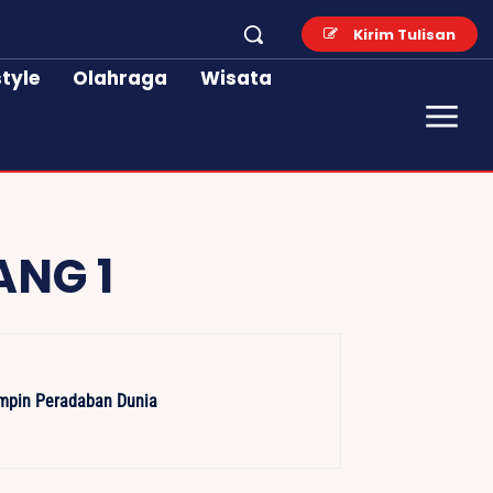
Kirim Tulisan
style
Olahraga
Wisata
ANG 1
impin Peradaban Dunia