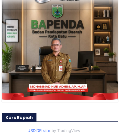
Kurs Rupiah
USDIDR rate
by TradingView