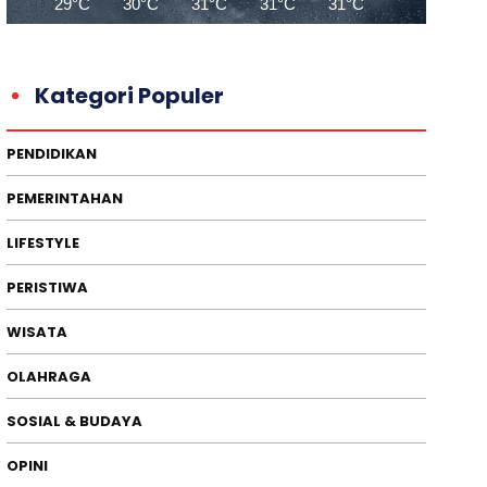
29°C
30°C
31°C
31°C
31°C
32°C
32
Kategori Populer
PENDIDIKAN
PEMERINTAHAN
LIFESTYLE
PERISTIWA
WISATA
OLAHRAGA
SOSIAL & BUDAYA
OPINI