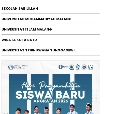
SEKOLAH SABILILLAH
UNIVERSITAS MUHAMMADIYAH MALANG
ERISTIWA
ebakaran Lahan Sebelah Ancam P
UNIVERSITAS ISLAM MALANG
ource Pastikan Penanganan Cep
WISATA KOTA BATU
da Korban Jiwa
/08/2026
UNIVERSITAS TRIBHUWANA TUNGGADEWI