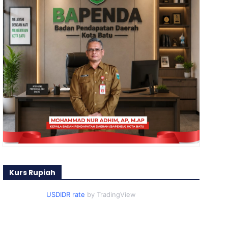
Kurs Rupiah
USDIDR rate
by TradingView