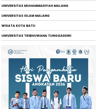
UNIVERSITAS MUHAMMADIYAH MALANG
ENDIDIKAN
UNIVERSITAS ISLAM MALANG
enu Subuh Mahasiswa Waskita 
WISATA KOTA BATU
epemimpinan
/08/2026
UNIVERSITAS TRIBHUWANA TUNGGADEWI